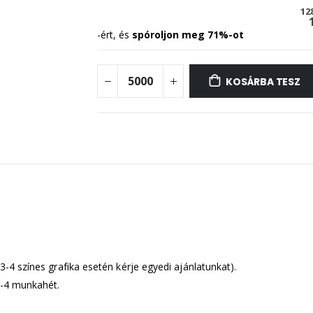
12
-ért, és
spóroljon meg
71
%-ot
KOSÁRBA TESZ
3-4 színes grafika esetén kérje egyedi ajánlatunkat).
-4 munkahét.