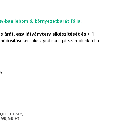
%-ban lebomló, környezetbarát fólia.
és árát, egy látványterv elkészítését és + 1
 módosításokért plusz grafikai díjat számolunk fel a
ó.
0,00 Ft
190,50 Ft