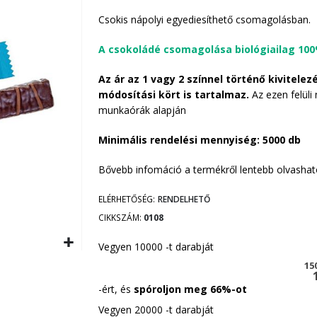
Csokis nápolyi egyediesíthető csomagolásban.
A csokoládé csomagolása biológiailag 100
Az ár az 1 vagy 2 színnel történő kivitelez
módosítási kört is tartalmaz.
Az ezen felüli
munkaórák alapján
Minimális rendelési mennyiség: 5000 db
Bővebb infomáció a termékről lentebb olvashat
ELÉRHETŐSÉG:
RENDELHETŐ
CIKKSZÁM
0108
Vegyen 10000 -t darabját
15
-ért, és
spóroljon meg
66
%-ot
Vegyen 20000 -t darabját