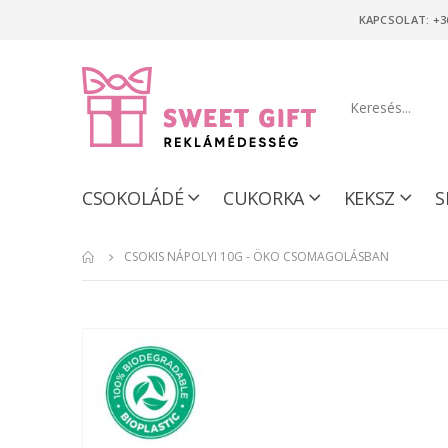
KAPCSOLAT: +3
CSOKOLÁDÉ
CUKORKA
KEKSZ
S
CSOKIS NÁPOLYI 10G - ÖKO CSOMAGOLÁSBAN
Ugrás
a
képgaléria
végére