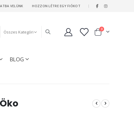
|
LATBA VELÜNK
HOZZON LÉTRE EGY FIÓKOT
tételeket
0
Kosár
BLOG
 Öko