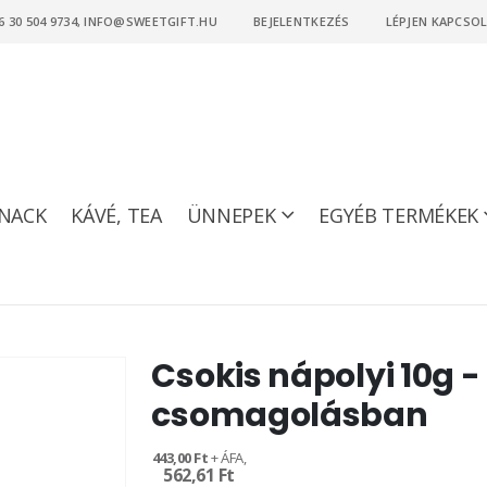
6 30 504 9734, INFO@SWEETGIFT.HU
BEJELENTKEZÉS
LÉPJEN KAPCSO
NACK
KÁVÉ, TEA
ÜNNEPEK
EGYÉB TERMÉKEK
Csokis nápolyi 10g -
csomagolásban
443,00 Ft
562,61 Ft