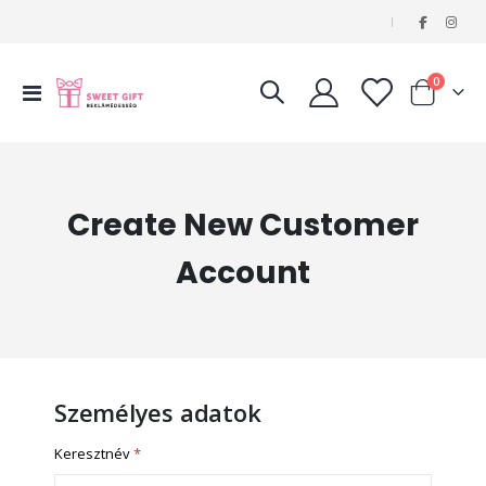
|
tételeke
0
Navigáció
Kosár
váltása
Create New Customer
Account
Személyes adatok
Keresztnév