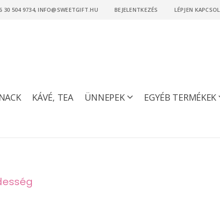
6 30 504 9734, INFO@SWEETGIFT.HU
BEJELENTKEZÉS
LÉPJEN KAPCSO
NACK
KÁVÉ, TEA
ÜNNEPEK
EGYÉB TERMÉKEK
édesség