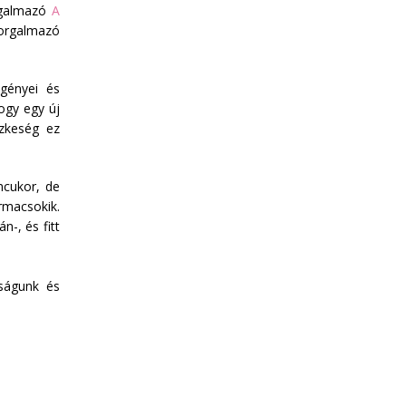
orgalmazó
A
rgalmazó
igényei és
ogy egy új
szkeség ez
mcukor, de
macsokik.
-, és fitt
óságunk és