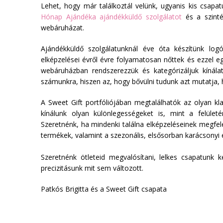
Lehet, hogy már találkoztál velünk, ugyanis kis csa
Hónap Ajándéka ajándékküldő szolgálatot
és a szint
webáruházat.
Ajándékküldő szolgálatunknál éve óta készítünk log
elképzelései évről évre folyamatosan nőttek és ezzel e
webáruházban rendszerezzük és kategórizáljuk kínál
számunkra, hiszen az, hogy bővülni tudunk azt mutatja, 
A Sweet Gift portfóliójában megtalálhatók az olyan kl
kínálunk olyan különlegességeket is, mint a felül
Szeretnénk, ha mindenki találna elképzeléseinek megfele
termékek, valamint a szezonális, elsősorban karácsonyi
Szeretnénk ötleteid megvalósítani, lelkes csapatunk
precizitásunk mit sem változott.
Patkós Brigitta és a Sweet Gift csapata