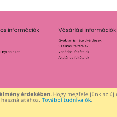
nos információk
Vásárlási információk
Gyakran ismételt kérdések
Szállítási feltételek
 nyilatkozat
Vásárlási feltételek
Általános feltételek
 élmény érdekében.
Hogy megfeleljünk az új 
k használatához.
További tudnivalók
.
leértve a Sweet Gift logó, képek és tartalmi elemek - felhasználásához a kész