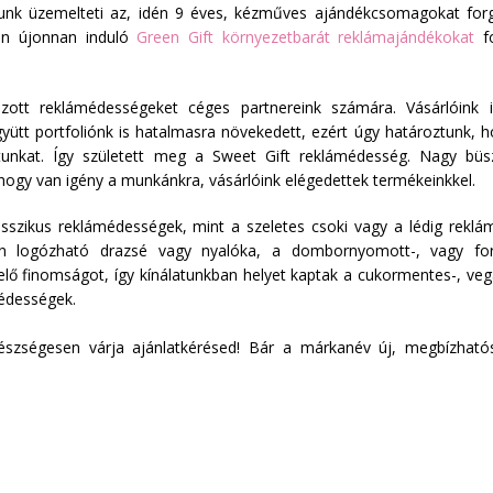
patunk üzemelteti az, idén 9 éves, kézműves ajándékcsomagokat f
én újonnan induló
Green Gift környezetbarát reklámajándékokat
fo
ózott reklámédességeket céges partnereink számára. Vásárlóink 
gyütt portfoliónk is hatalmasra növekedett, ezért úgy határoztunk, h
atunkat. Így született meg a Sweet Gift reklámédesség. Nagy bü
hogy van igény a munkánkra, vásárlóink elégedettek termékeinkkel.
asszikus reklámédességek, mint a szeletes csoki vagy a lédig reklá
etén logózható drazsé vagy nyalóka, a dombornyomott-, vagy for
lő finomságot, így kínálatunkban helyet kaptak a cukormentes-, vegán
 édességek.
 készségesen várja ajánlatkérésed! Bár a márkanév új, megbízhat