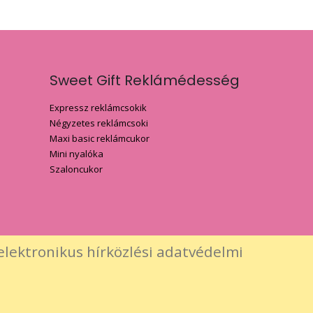
Sweet Gift Reklámédesség
Expressz reklámcsokik
Négyzetes reklámcsoki
Maxi basic reklámcukor
Mini nyalóka
Szaloncukor
elektronikus hírközlési adatvédelmi
ítő előzetes, írásos engedélye szükséges.