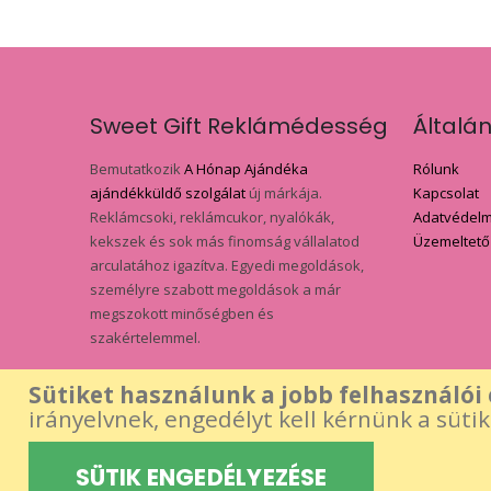
Sweet Gift Reklámédesség
Általá
Bemutatkozik
A Hónap Ajándéka
Rólunk
ajándékküldő szolgálat
új márkája.
Kapcsolat
Reklámcsoki, reklámcukor, nyalókák,
Adatvédelmi
kekszek és sok más finomság vállalatod
Üzemeltető
arculatához igazítva. Egyedi megoldások,
személyre szabott megoldások a már
megszokott minőségben és
szakértelemmel.
Sütiket használunk a jobb felhasználói
irányelvnek, engedélyt kell kérnünk a süti
Az oldalon található összes tartalom - be
SÜTIK ENGEDÉLYEZÉSE