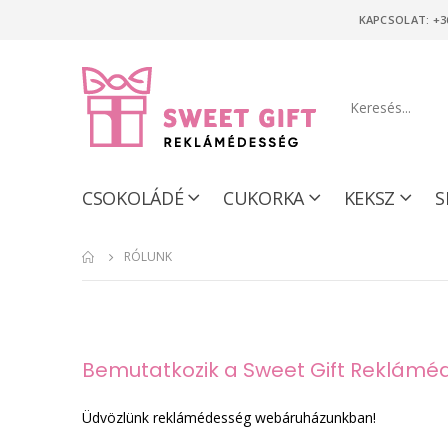
KAPCSOLAT: +3
CSOKOLÁDÉ
CUKORKA
KEKSZ
S
RÓLUNK
Bemutatkozik a Sweet Gift Reklám
Üdvözlünk reklámédesség webáruházunkban!