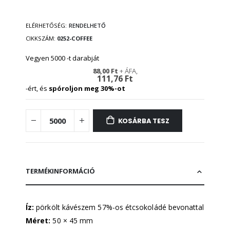
ELÉRHETŐSÉG:
RENDELHETŐ
CIKKSZÁM
0252-COFFEE
Vegyen 5000 -t darabját
88,00 Ft
111,76 Ft
-ért, és
spóroljon meg
30
%-ot
KOSÁRBA TESZ
TERMÉKINFORMÁCIÓ
Íz:
pörkölt kávészem 57%-os étcsokoládé bevonattal
Méret:
50 × 45 mm