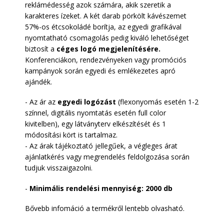
reklámédesség azok számára, akik szeretik a
karakteres ízeket. A két darab pörkölt kávészemet
57%-os étcsokoládé borítja, az egyedi grafikával
nyomtatható csomagolás pedig kiváló lehetőséget
biztosít a
céges logó megjelenítésére.
Konferenciákon, rendezvényeken vagy promóciós
kampányok során egyedi és emlékezetes apró
ajándék.
- Az ár az
egyedi logózást
(flexonyomás esetén 1-2
színnel, digitális nyomtatás esetén full color
kivitelben), egy látványterv elkészítését és 1
módosítási kört is tartalmaz.
- Az árak tájékoztató jellegűek, a végleges árat
ajánlatkérés vagy megrendelés feldolgozása során
tudjuk visszaigazolni.
-
Minimális rendelési mennyiség: 2000 db
Bővebb infomáció a termékről lentebb olvasható.