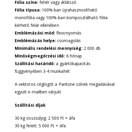
Fólia színe:
fehér vagy átlátszó
Fólia típusa:
100%-ban újrahasznosítható
monofólia vagy 100%-ban komposztálható fólia
kérhető felár ellenében
Emblémázási mód:
flexonyomás
Emblémázás helye:
csomagolás
Minimális rendelési mennyiség:
2 000 db
Minőségmegőrzési idő:
6 hónap
Szállítási határidő:
a gyártókapacitás
függvényében 3-4 munkahét
A vektoros céglogót a Pantone színek megadásával
együtt e-mailben várjuk!
Szállítási díjak
30 kg összsúlyig: 2 500 Ft + áfa
30 kg felett: 5 000 Ft + áfa