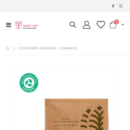
|
tételeke
0
Navigáció
Kosár
váltása
CSOKOLÁDÉS KÁVÉSZEM - 2 DARABOS
Ugrás
a
képgaléria
végére