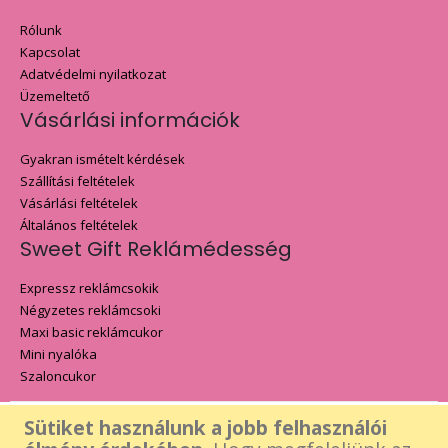
Rólunk
Kapcsolat
Adatvédelmi nyilatkozat
Üzemeltető
Vásárlási információk
Gyakran ismételt kérdések
Szállítási feltételek
Vásárlási feltételek
Általános feltételek
Sweet Gift Reklámédesség
Expressz reklámcsokik
Négyzetes reklámcsoki
Maxi basic reklámcukor
Mini nyalóka
Szaloncukor
Sütiket használunk a jobb felhasználói
Az oldalon található összes tartalom - beleértve a Sweet Gift logó,