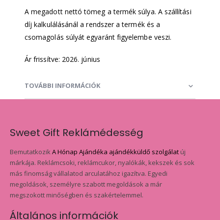
A megadott nettó tömeg a termék súlya. A szállítási
díj kalkulálásánál a rendszer a termék és a
csomagolás súlyát egyaránt figyelembe veszi.
Ár frissítve: 2026. június
TOVÁBBI INFORMÁCIÓK
Sweet Gift Reklámédesség
Bemutatkozik
A Hónap Ajándéka ajándékküldő szolgálat
új
márkája. Reklámcsoki, reklámcukor, nyalókák, kekszek és sok
más finomság vállalatod arculatához igazítva. Egyedi
megoldások, személyre szabott megoldások a már
megszokott minőségben és szakértelemmel.
Általános információk