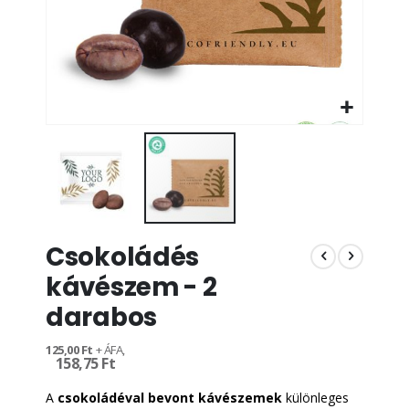
Ugrás
Csokoládés
a
képgaléria
kávészem - 2
elejére
darabos
125,00 Ft
158,75 Ft
A
csokoládéval bevont kávészemek
különleges