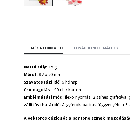
Ugrás
a
képgaléria
elejére
TERMÉKINFORMÁCIÓ
TOVÁBBI INFORMÁCIÓK
Nettó súly:
15 g
Méret:
87 x 70 mm
Szavatossági idő
: 6 hónap
Csomagolás
: 100 db / karton
Emblémázási mód:
flexo nyomás, 2 színes grafikával (
zállítási határidő:
A gyártókapacitás függvényében 3-
A vektoros céglogót a pantone színek megadásáv