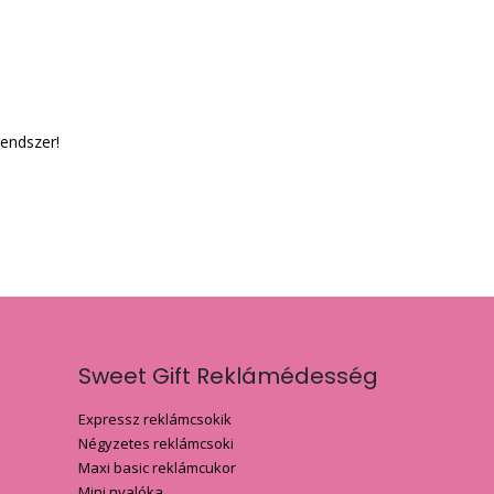
rendszer!
Sweet Gift Reklámédesség
Expressz reklámcsokik
Négyzetes reklámcsoki
Maxi basic reklámcukor
Mini nyalóka