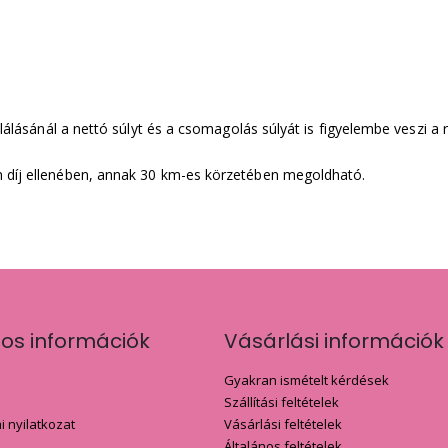
ulálásánál a nettó súlyt és a csomagolás súlyát is figyelembe veszi a 
n díj ellenében, annak 30 km-es körzetében megoldható.
nos információk
Vásárlási információk
Gyakran ismételt kérdések
Szállítási feltételek
 nyilatkozat
Vásárlási feltételek
Általános feltételek