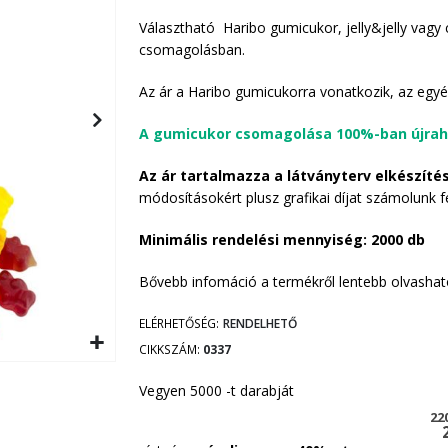
Választható Haribo gumicukor, jelly&jelly vag
csomagolásban.
Az ár a Haribo gumicukorra vonatkozik, az egyéb 
A gumicukor csomagolása 100%-ban újraha
Az ár tartalmazza a látványterv elkészítés
módosításokért plusz grafikai díjat számolunk 
Minimális rendelési mennyiség: 2000 db
Bővebb infomáció a termékről lentebb olvashat
ELÉRHETŐSÉG:
RENDELHETŐ
CIKKSZÁM
0337
Vegyen 5000 -t darabját
22