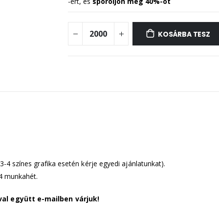
-ért, és
spóroljon meg
40
%-ot
KOSÁRBA TESZ
3-4 színes grafika esetén kérje egyedi ajánlatunkat).
4 munkahét.
al együtt e-mailben várjuk!