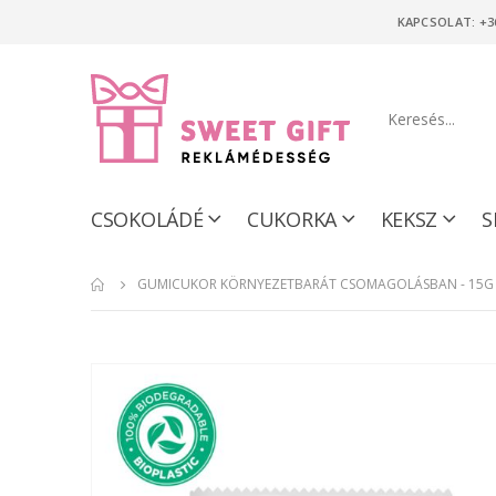
KAPCSOLAT: +3
CSOKOLÁDÉ
CUKORKA
KEKSZ
S
GUMICUKOR KÖRNYEZETBARÁT CSOMAGOLÁSBAN - 15G
Ugrás
a
képgaléria
végére