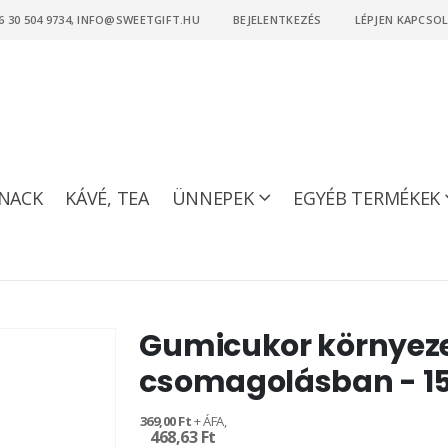
6 30 504 9734, INFO@SWEETGIFT.HU
BEJELENTKEZÉS
LÉPJEN KAPCSO
NACK
KÁVÉ, TEA
ÜNNEPEK
EGYÉB TERMÉKEK
Gumicukor környez
csomagolásban - 1
369,00 Ft
468,63 Ft