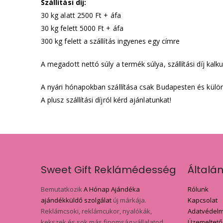
Szállítási díj:
30 kg alatt 2500 Ft + áfa
30 kg felett 5000 Ft + áfa
300 kg felett a szállítás ingyenes egy címre
A megadott nettó súly a termék súlya, szállítási díj kalk
A nyári hónapokban szállítása csak Budapesten és külö
A plusz szállítási díjról kérd ajánlatunkat!
Sweet Gift Reklámédesség
Általá
Bemutatkozik
A Hónap Ajándéka
Rólunk
ajándékküldő szolgálat
új márkája.
Kapcsolat
Reklámcsoki, reklámcukor, nyalókák,
Adatvédelmi
kekszek és sok más finomság vállalatod
Üzemeltető