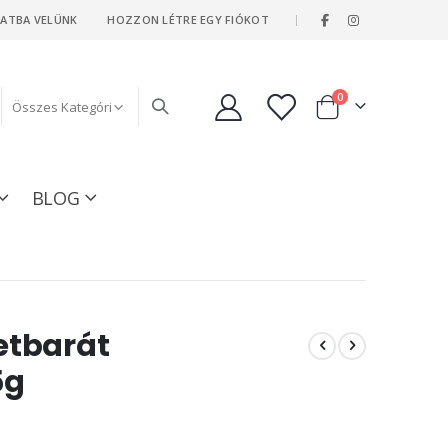
|
LATBA VELÜNK
HOZZON LÉTRE EGY FIÓKOT
tételeket
0
Kosár
BLOG
etbarát
5g