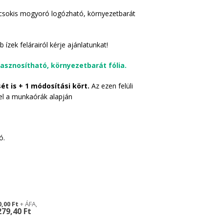
y csokis mogyoró logózható, környezetbarát
ízek felárairól kérje ajánlatunkat!
sznosítható, környezetbarát fólia.
ét is + 1 módosítási kört.
Az ezen felüli
fel a munkaórák alapján
ó.
0,00 Ft
279,40 Ft