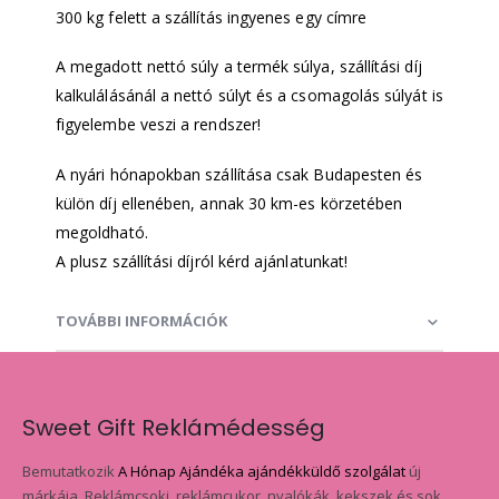
300 kg felett a szállítás ingyenes egy címre
A megadott nettó súly a termék súlya, szállítási díj
kalkulálásánál a nettó súlyt és a csomagolás súlyát is
figyelembe veszi a rendszer!
A nyári hónapokban szállítása csak Budapesten és
külön díj ellenében, annak 30 km-es körzetében
megoldható.
A plusz szállítási díjról kérd ajánlatunkat!
TOVÁBBI INFORMÁCIÓK
Sweet Gift Reklámédesség
Bemutatkozik
A Hónap Ajándéka ajándékküldő szolgálat
új
márkája. Reklámcsoki, reklámcukor, nyalókák, kekszek és sok