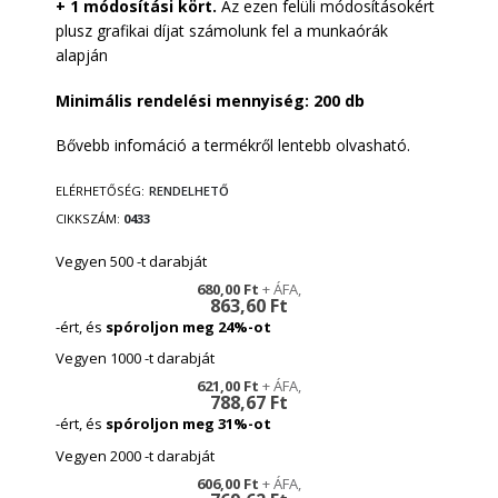
+ 1 módosítási kört.
Az ezen felüli módosításokért
plusz grafikai díjat számolunk fel a munkaórák
alapján
Minimális rendelési mennyiség: 200 db
Bővebb infomáció a termékről lentebb olvasható.
ELÉRHETŐSÉG:
RENDELHETŐ
CIKKSZÁM
0433
Vegyen 500 -t darabját
680,00 Ft
863,60 Ft
-ért, és
spóroljon meg
24
%-ot
Vegyen 1000 -t darabját
621,00 Ft
788,67 Ft
-ért, és
spóroljon meg
31
%-ot
Vegyen 2000 -t darabját
606,00 Ft