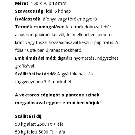
Méret:
160 x 70 x 18 mm
Szavatossági idő
: 6 hónap
Ízválaszték:
áfonya vagy törökmogyoró
Termék csomagolása:
A termék doboza fehér
alapszínű papírból készül, felár ellenében kérhető
kraft vagy fűszál hozzáadásával készült papírral is. A
fólia 100%-ban újrahasznosítható.
Emblémázási mód:
digitális nyomtatás, négyszínes
grafikával
Szállítási határidő:
A gyártókapacitás
függvényében 3-4 munkahét.
A vektoros céglogót a pantone színek
megadásával együtt e-mailben várjuk!
Szállítási díj:
50 kg alatt 2500 Ft + áfa
50 kg felett 5000 Ft + áfa