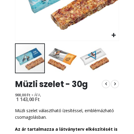
Ugrás
Müzli szelet - 30g
a
képgaléria
elejére
900,00 Ft
1 143,00 Ft
Müzli szelet választható ízesítéssel, emblémázható
csomagolásban.
Az ár tartalmazza a látványterv elkészítését is