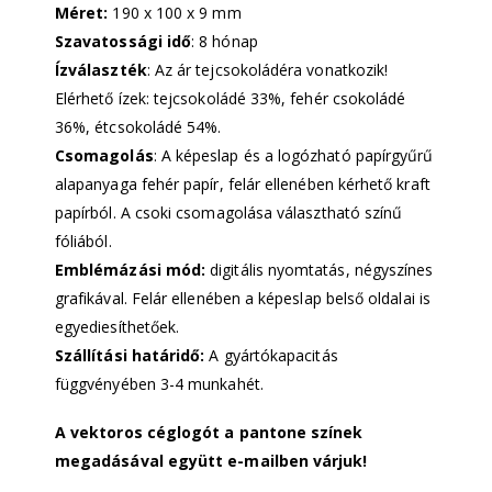
Méret:
190 x 100 x 9 mm
Szavatossági idő
: 8 hónap
Ízválaszték
: Az ár tejcsokoládéra vonatkozik!
Elérhető ízek: tejcsokoládé 33%, fehér csokoládé
36%, étcsokoládé 54%.
Csomagolás
: A képeslap és a logózható papírgyűrű
alapanyaga fehér papír, felár ellenében kérhető kraft
papírból. A csoki csomagolása választható színű
fóliából.
Emblémázási mód:
digitális nyomtatás, négyszínes
grafikával. Felár ellenében a képeslap belső oldalai is
egyediesíthetőek.
Szállítási határidő:
A gyártókapacitás
függvényében 3-4 munkahét.
A vektoros céglogót a pantone színek
megadásával együtt e-mailben várjuk!