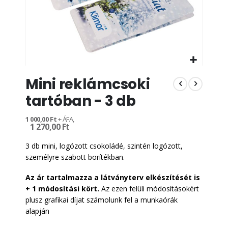
Ugrás
Mini reklámcsoki
a
képgaléria
tartóban - 3 db
elejére
1 000,00 Ft
1 270,00 Ft
3 db mini, logózott csokoládé, szintén logózott,
személyre szabott borítékban.
Az ár tartalmazza a látványterv elkészítését is
+ 1 módosítási kört.
Az ezen felüli módosításokért
plusz grafikai díjat számolunk fel a munkaórák
alapján