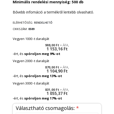
Minimális rendelési mennyiség: 500 db
Bővebb infomáció a termékről lentebb olvasható.
ELÉRHETŐSÉG:
RENDELHETŐ
CIKKSZÁM
0589
Vegyen 1000 -t darabját
908,00 Ft
1 153,16 Ft
-ért, és
spóroljon meg
9
%-ot
Vegyen 2000 -t darabját
870,00 Ft
1 104,90 Ft
-ért, és
spóroljon meg
13
%-ot
Vegyen 3000 -t darabját
831,00 Ft
1 055,37 Ft
-ért, és
spóroljon meg
17
%-ot
Választható csomagolás: