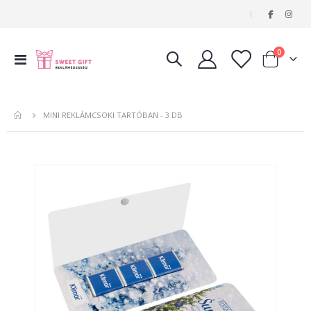
|
tételeke
0
Navigáció
Kosár
váltása
MINI REKLÁMCSOKI TARTÓBAN - 3 DB
Ugrás
a
képgaléria
végére