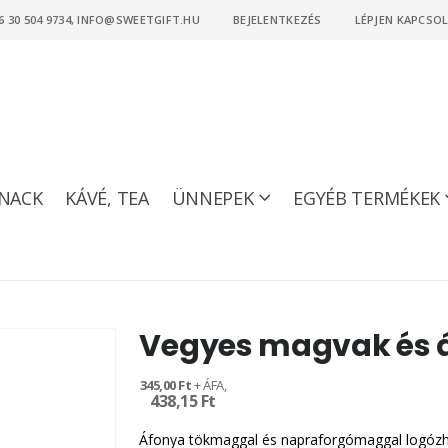
6 30 504 9734, INFO@SWEETGIFT.HU
BEJELENTKEZÉS
LÉPJEN KAPCSO
NACK
KÁVÉ, TEA
ÜNNEPEK
EGYÉB TERMÉKEK
Vegyes magvak és á
345,00 Ft
438,15 Ft
Áfonya tökmaggal és napraforgómaggal logóz