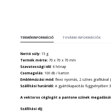
TERMÉKINFORMÁCIÓ
TOVÁBBI INFORMÁCIÓK
Nettó súly:
15 g
Termék mérte:
70 x 70 x 70 mm
Szavatossági idő
: 6 hónap
Csomagolás
: 100 db / karton
Emblémázási mód:
flexo nyomás, 2 színes grafikával (
Szállítási határidő:
A gyártókapacitás függvényében 3
A vektoros céglogót a pantone színek megadásáv
Szállítási díj: