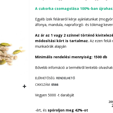
A cukorka csomagolása 100%-ban újrahaszn
Egyéb ízek felárairól kérje ajánlatunkat (mogy
áfonya, mandula, napraforgó- és tökmag kever
Az ár az 1 vagy 2 színnel történő kivitelez
módosítási kört is tartalmaz.
Az ezen felüli
munkaórák alapján
Minimális rendelési mennyiség: 1500 db
Bővebb infomáció a termékről lentebb olvashat
ELÉRHETŐSÉG:
RENDELHETŐ
CIKKSZÁM
0566
Vegyen 5000 -t darabját
20
-ért, és
spóroljon meg
42
%-ot