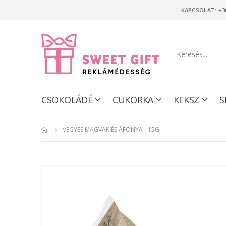
KAPCSOLAT: +3
CSOKOLÁDÉ
CUKORKA
KEKSZ
S
VEGYES MAGVAK ÉS ÁFONYA - 15G
Ugrás
a
képgaléria
végére