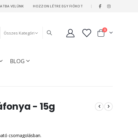
|
LATBA VELÜNK
HOZZON LÉTRE EGY FIÓKOT
tételeket
0
Kosár
BLOG
fonya - 15g
ható csomagolásban.