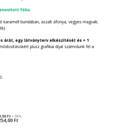
osított fólia.
óró karamell bundában, aszalt áfonya, vegyes magvak;
ék)
és árát, egy látványterv elkészítését és + 1
 módosításokért plusz grafikai díjat számolunk fel a
ó.
0,00 Ft
254,00 Ft