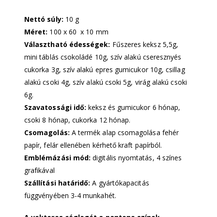
Nettó súly:
10 g
Méret:
100 x 60 x 10 mm
Választható édességek:
Fűszeres keksz 5,5g,
mini táblás csokoládé 10g, szív alakú cseresznyés
cukorka 3g, szív alakú epres gumicukor 10g, csillag
alakú csoki 4g, szív alakú csoki 5g, virág alakú csoki
6g.
Szavatossági idő:
keksz és gumicukor 6 hónap,
csoki 8 hónap, cukorka 12 hónap.
Csomagolás:
A termék alap csomagolása fehér
papír, felár ellenében kérhető kraft papírból.
Emblémázási mód:
digitális nyomtatás, 4 színes
grafikával
Szállítási határidő:
A gyártókapacitás
függvényében 3-4 munkahét.