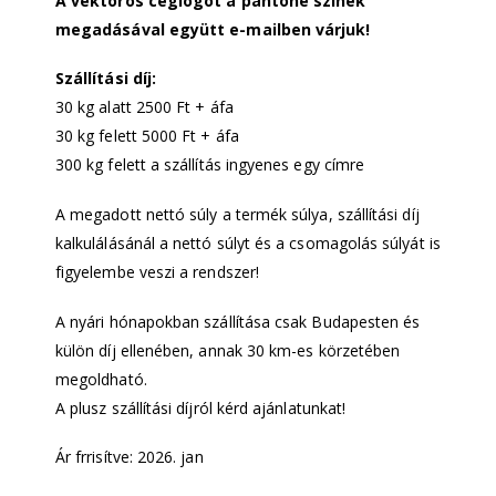
A vektoros céglogót a pantone színek
megadásával együtt e-mailben várjuk!
Szállítási díj:
30 kg alatt 2500 Ft + áfa
30 kg felett 5000 Ft + áfa
300 kg felett a szállítás ingyenes egy címre
A megadott nettó súly a termék súlya, szállítási díj
kalkulálásánál a nettó súlyt és a csomagolás súlyát is
figyelembe veszi a rendszer!
A nyári hónapokban szállítása csak Budapesten és
külön díj ellenében, annak 30 km-es körzetében
megoldható.
A plusz szállítási díjról kérd ajánlatunkat!
Ár frrisítve: 2026. jan