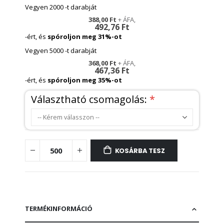
Vegyen 2000 -t darabját
388,00 Ft
492,76 Ft
-ért, és
spóroljon meg
31
%-ot
Vegyen 5000 -t darabját
368,00 Ft
467,36 Ft
-ért, és
spóroljon meg
35
%-ot
Választható csomagolás:
KOSÁRBA TESZ
TERMÉKINFORMÁCIÓ