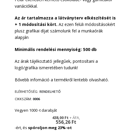
variációkkal.
Az ár tartalmazza a látványterv elkészítését is
+ 1 módosítási kört.
Az ezen felüli módosításokért
plusz grafikai díjat számolunk fel a munkaórák
alapján
Minimális rendelési mennyiség: 500 db
Az árak tájékoztató jellegűek, pontosítani a
logó/grafika ismeretében tudunk!
Bővebb infomáció a termékről lentebb olvasható.
ELÉRHETŐSÉG:
RENDELHETŐ
CIKKSZÁM
0006
Vegyen 1000 -t darabját
438,00 Ft
556,26 Ft
-ért, és
spóroljon meg
23
%-ot