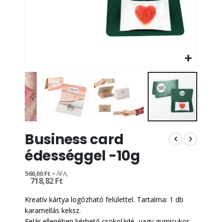
Ugrás
Business card
a
képgaléria
édességgel -10g
elejére
566,00 Ft
718,82 Ft
Kreatív kártya logózható felülettel. Tartalma: 1 db
karamellás keksz.
Felár ellenében kérhető csokoládé- vagy gumicukor