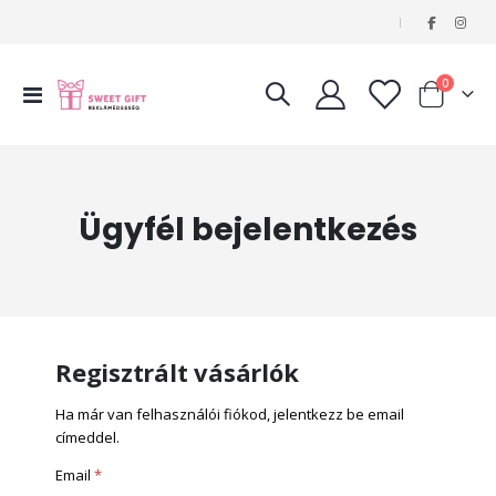
|
tételeke
0
Navigáció
Kosár
váltása
Ügyfél bejelentkezés
Regisztrált vásárlók
Ha már van felhasználói fiókod, jelentkezz be email
címeddel.
Email