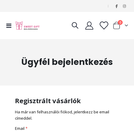
|
tételeke
0
Navigáció
Kosár
váltása
Ügyfél bejelentkezés
Regisztrált vásárlók
Ha már van felhasználói fiókod, jelentkezz be email
címeddel.
Email