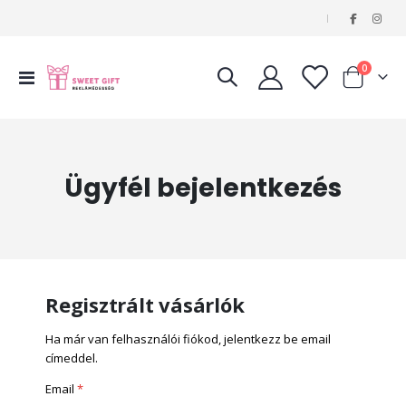
|
tételeke
0
Navigáció
Kosár
váltása
Ügyfél bejelentkezés
Regisztrált vásárlók
Ha már van felhasználói fiókod, jelentkezz be email
címeddel.
Email