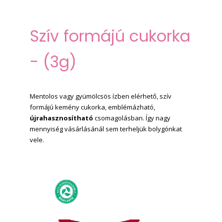
Szív formájú cukorka
- (3g)
Mentolos vagy gyümölcsös ízben elérhető, szív
formájú kemény cukorka,
emblémázható
,
újrahasznosítható
csomagolásban. Így nagy
mennyiség vásárlásánál sem terheljük bolygónkat
vele.