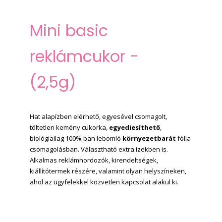
Mini
basic
reklámcukor -
(2,5g)
Hat alapízben elérhető, egyesével csomagolt,
töltetlen kemény cukorka,
egyediesíthető
,
biológiailag 100%-ban lebomló
környezetbarát
fólia
csomagolásban. Választható extra ízekben is.
Alkalmas reklámhordozók, kirendeltségek,
kiállítótermek részére, valamint olyan helyszíneken,
ahol az ügyfelekkel közvetlen kapcsolat alakul ki.