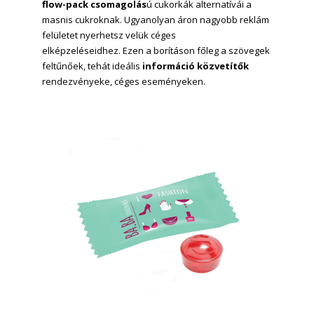
flow-pack csomagolás
ú cukorkák alternatívái a
masnis cukroknak. Ugyanolyan áron nagyobb reklám
felületet nyerhetsz velük céges
elképzeléseidhez. Ezen a borításon főleg a szövegek
feltűnőek, tehát ideális
információ közvetítők
rendezvényeke, céges eseményeken.