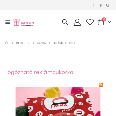
|
tételeke
0
Navigáció
Kosár
váltása
BLOG
LOGÓZHATÓ REKLÁMCUKORKA
Logózható reklámcukorka