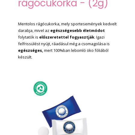
rágócukorka - (2g)
Mentolos rágócukorka, mely sportesemények kedvelt
darabja, mivel az
egészségesebb életmódot
folytatók is
előszeretettel
fogyasztják
. Igazi
felfrissülést nyújt, ráadásul még a csomagolása is
egészséges,
mert 100%ban lebomló öko fóliából
készült.