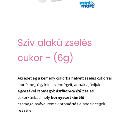
Szív alakú zselés
cukor - (6g)
Aki esetleg a kemény cukorka helyett zselés cukorral
lepné meg ügyfeleit, vendégeit, annak ajánljuk
egyesével csomagolt
őszibarack ízű
zselés
cukorkánkat, mely
környezetkímélő
csomagolásával remek promóciós ajándék cégek
részére.