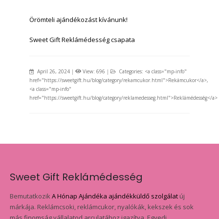
Örömteli ajándékozást kívánunk!
Sweet Gift Reklámédesség csapata
April 26, 2024
|
View: 696
|
Categories: <a class="mp-info"
href="https://sweetgift.hu/blog/category/rekamcukor.html">Rekámcukor</a>,
<a class="mp-info"
href="https://sweetgift.hu/blog/category/reklamedesseg.html">Reklámédesség</a>
Sweet Gift Reklámédesség
Bemutatkozik
A Hónap Ajándéka ajándékküldő szolgálat
új
márkája. Reklámcsoki, reklámcukor, nyalókák, kekszek és sok
más finomság vállalatod arculatához igazítva. Egyedi