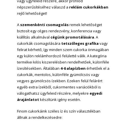
vagy ügyfeleid részére, akkor profilod
népszerűsítéséhez válaszd a
reklám cukorkákban
rejlő lehetőséget!
A
szemenkénti
csomagolás
remek lehetőséget
biztosít egy céges rendezvény, konferencia vagy
kiállítás alkalmával
cégünk
promotálására
. A
cukorkák csomagolására
tetszőleges grafika
vagy
felirat kérhető, így minden szem cukorka önmagában
egy külön reklámhordozó felületté válik. A kategória
termékei kilós kiszerelésben rendelhetőek, különféle
ízesítésekben. Általában
4-6 alapízben
érhetőek el a
cukorkák, mentolos, különféle gyümölcsös vagy
vegyes gyümölcsös ízekben. Ezeken felül felárért
egyéb extra ízekből, cukormentes variációkból is
válogathatsz ügyfeleid részére, melyekre
egyedi
árajánlatot
készítünk igény esetén.
F
inom
cukorkáink széles íz és szín választékban
állnak
a rendelkezésedre
: